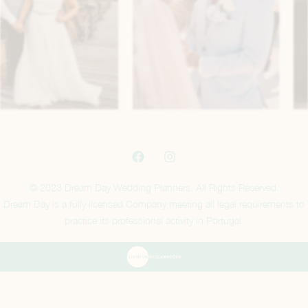
© 2023 Dream Day Wedding Planners. All Rights Reserved.
Dream Day is a fully licensed Company meeting all legal requirements to
practice its professional activity in Portugal.